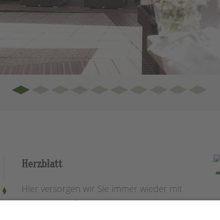
Herzblatt
Hier versorgen wir Sie immer wieder mit
neuem "Lesefutter". Ob Impulsgebendes,
Nachkochenswürdiges oder zum