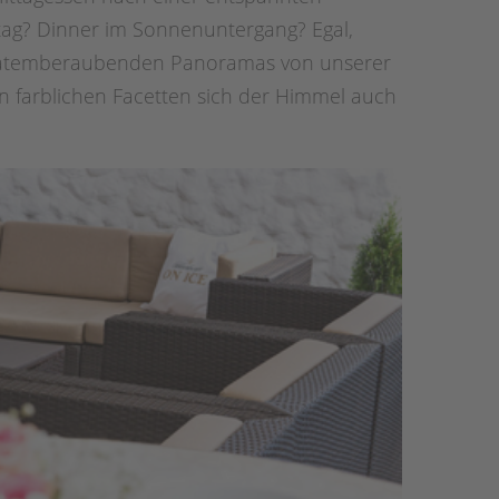
ag? Dinner im Sonnenuntergang? Egal,
s atemberaubenden Panoramas von unserer
hen farblichen Facetten sich der Himmel auch