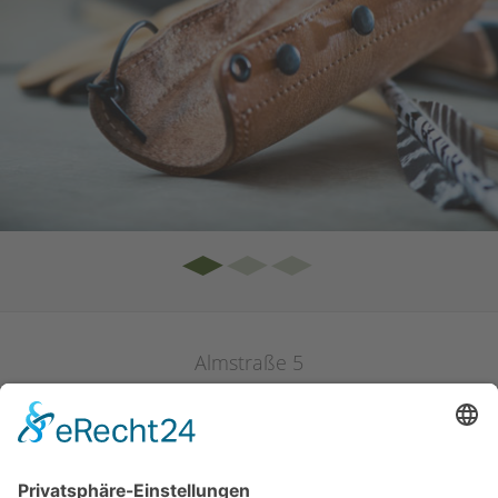
Almstraße 5
4201
Eidenberg
Tel.:
+43 7239 5050
Fax:
+43 7239 5050 8
office@eidenberger-alm.at