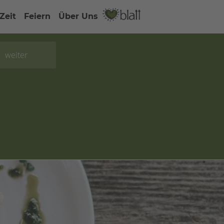
 Zeit
Feiern
Über Uns
weiter