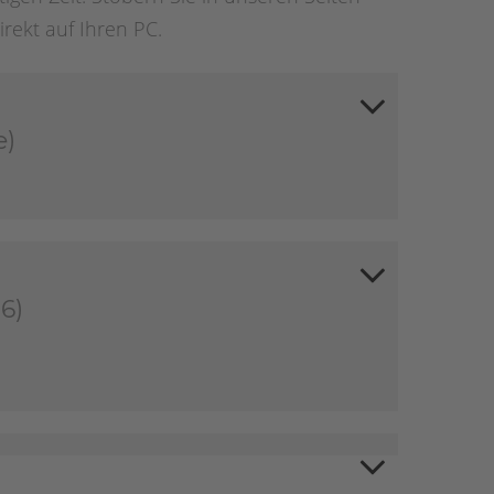
irekt auf Ihren PC.
e)
6)