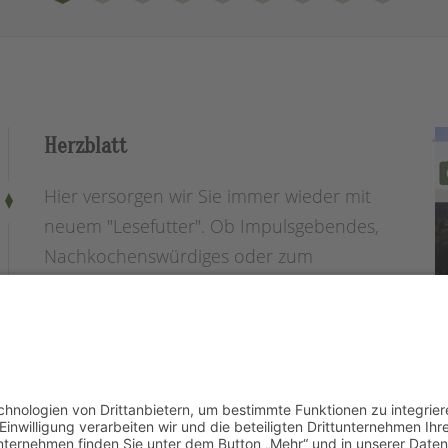
Herzblatt
Hier versorgen wir Sie immer wieder mit
neuem "Lesefutter". Ob Impulsgebendes,
Nachkochenswürdiges oder zum
Schmunzeln Bringendes: Bei uns kommt
alles stets von Herzen!
MEHR