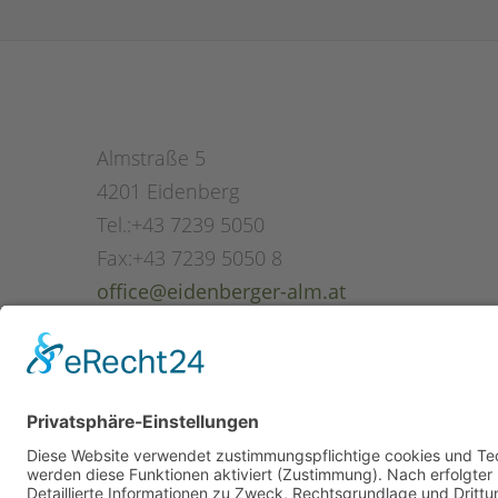
Almstraße 5
4201
Eidenberg
Tel.:
+43 7239 5050
Fax:
+43 7239 5050 8
office@eidenberger-alm.at